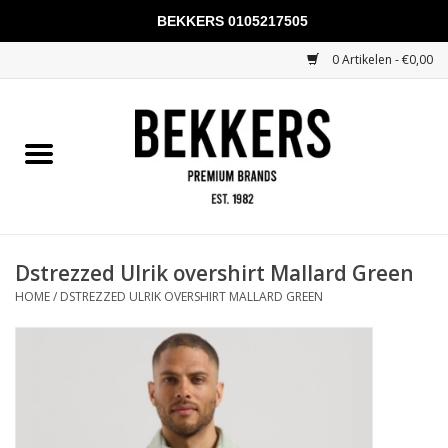
BEKKERS 0105217505
0 Artikelen - €0,00
Home
Mannen
Vrouwen
KADOBONNEN
Dstrezzed Ulrik overshirt Mallard Green
HOME
/
DSTREZZED ULRIK OVERSHIRT MALLARD GREEN
Merken