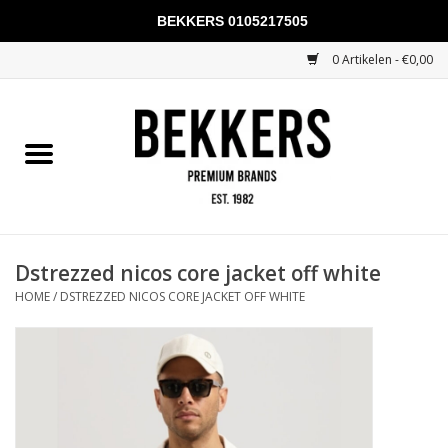
BEKKERS 0105217505
0 Artikelen - €0,00
Home
Mannen
Vrouwen
KADOBONNEN
Dstrezzed nicos core jacket off white
HOME
/
DSTREZZED NICOS CORE JACKET OFF WHITE
Merken