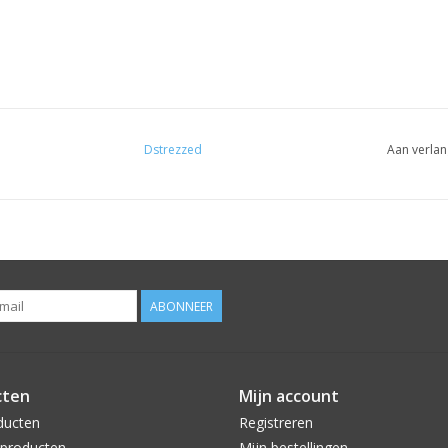
Dstrezzed
Aan verlan
ABONNEER
cten
Mijn account
ducten
Registreren
producten
Mijn bestellingen