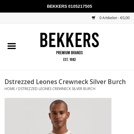
BEKKERS 0105217505
0 Artikelen - €0,00
Home
Mannen
Vrouwen
KADOBONNEN
Dstrezzed Leones Crewneck Silver Burch
HOME
/
DSTREZZED LEONES CREWNECK SILVER BURCH
Merken