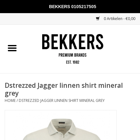
BEKKERS 0105217505
0 Artikelen - €0,00
Home
Mannen
Vrouwen
KADOBONNEN
Dstrezzed Jagger linnen shirt mineral
grey
Merken
HOME
/
DSTREZZED JAGGER LINNEN SHIRT MINERAL GREY