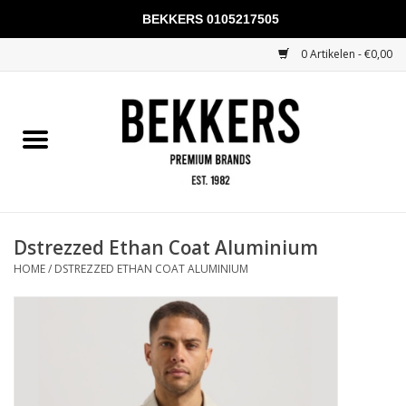
BEKKERS 0105217505
0 Artikelen - €0,00
Home
Mannen
Vrouwen
KADOBONNEN
Dstrezzed Ethan Coat Aluminium
HOME
/
DSTREZZED ETHAN COAT ALUMINIUM
Merken