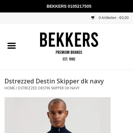
BEKKERS 0105217505
0 Artikelen - €0,00
Home
Mannen
Vrouwen
KADOBONNEN
Dstrezzed Destin Skipper dk navy
HOME
/
DSTREZZED DESTIN SKIPPER DK NAVY
Merken