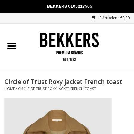
BEKKERS 0105217505
0 Artikelen - €0,00
Home
Mannen
Vrouwen
KADOBONNEN
Circle of Trust Roxy jacket French toast
HOME
/
CIRCLE OF TRUST ROXY JACKET FRENCH TOAST
Merken