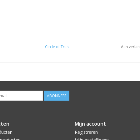
Circle of Trust
Aan verlan
ABONNEER
cten
Mijn account
ducten
Registreren
producten
Mijn bestellingen