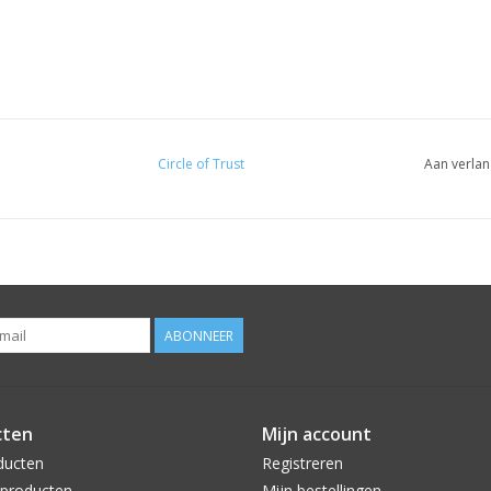
Circle of Trust
Aan verlan
ABONNEER
cten
Mijn account
ducten
Registreren
producten
Mijn bestellingen