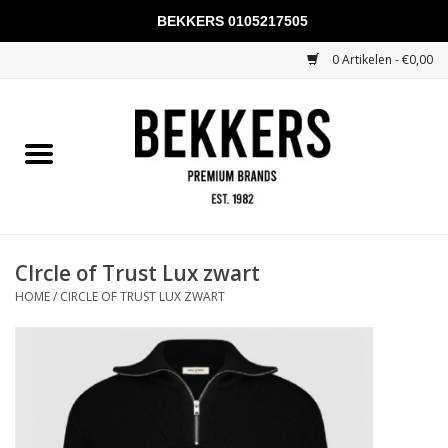
BEKKERS 0105217505
0 Artikelen - €0,00
Home
Mannen
Vrouwen
KADOBONNEN
CIrcle of Trust Lux zwart
HOME
/
CIRCLE OF TRUST LUX ZWART
Merken