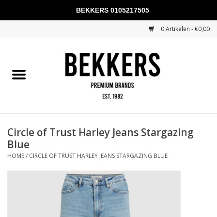
BEKKERS 0105217505
0 Artikelen - €0,00
Home
Mannen
Vrouwen
KADOBONNEN
Circle of Trust Harley Jeans Stargazing
Blue
Merken
HOME
/
CIRCLE OF TRUST HARLEY JEANS STARGAZING BLUE