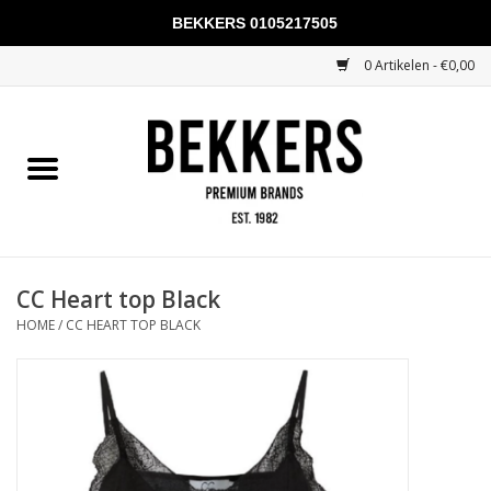
BEKKERS 0105217505
0 Artikelen - €0,00
Home
Mannen
Vrouwen
KADOBONNEN
CC Heart top Black
HOME
/
CC HEART TOP BLACK
Merken