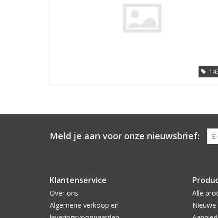
14
Meld je aan voor onze nieuwsbrief:
Klantenservice
Produ
Over ons
Alle pro
Algemene verkoop en
Nieuwe 
leveringsvoorwaarden
Aanbied