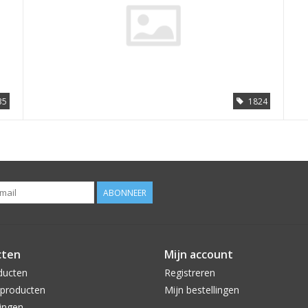
35
1824
ABONNEER
cten
Mijn account
ducten
Registreren
producten
Mijn bestellingen
ingen