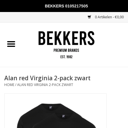
BEKKERS 0105217505
0 Artikelen - €0,00
Home
Mannen
Vrouwen
KADOBONNEN
Alan red Virginia 2-pack zwart
HOME
/
ALAN RED VIRGINIA 2-PACK ZWART
Merken